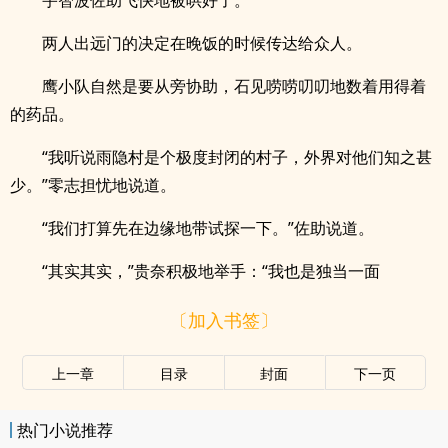
宇智波佐助飞快地被哄好了。
两人出远门的决定在晚饭的时候传达给众人。
鹰小队自然是要从旁协助，石见唠唠叨叨地数着用得着
的药品。
“我听说雨隐村是个极度封闭的村子，外界对他们知之甚
少。”零志担忧地说道。
“我们打算先在边缘地带试探一下。”佐助说道。
“其实其实，”贵奈积极地举手：“我也是独当一面
〔加入书签〕
上一章
目录
封面
下一页
热门小说推荐