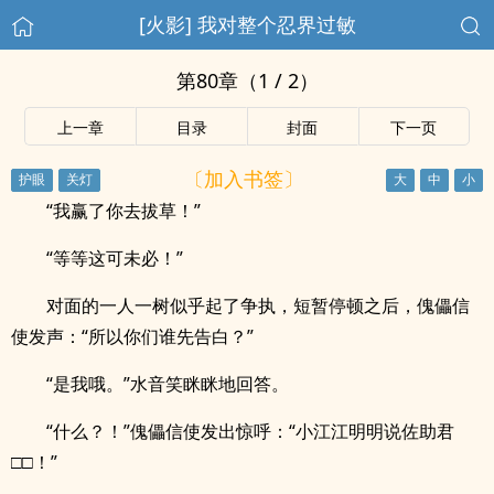
[火影] 我对整个忍界过敏
第80章（1 / 2）
上一章
目录
封面
下一页
〔加入书签〕
“我赢了你去拔草！”
“等等这可未必！”
对面的一人一树似乎起了争执，短暂停顿之后，傀儡信
使发声：“所以你们谁先告白？”
“是我哦。”水音笑眯眯地回答。
“什么？！”傀儡信使发出惊呼：“小江江明明说佐助君
□□！”