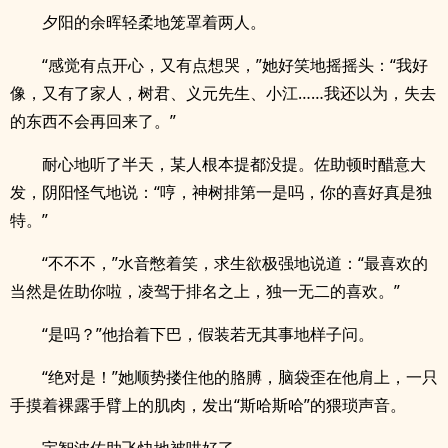
夕阳的余晖轻柔地笼罩着两人。
“感觉有点开心，又有点想哭，”她好笑地摇摇头：“我好
像，又有了家人，树君、义元先生、小江……我还以为，失去
的东西不会再回来了。”
耐心地听了半天，某人根本提都没提。佐助顿时醋意大
发，阴阳怪气地说：“哼，神树排第一是吗，你的喜好真是独
特。”
“不不不，”水音憋着笑，求生欲极强地说道：“最喜欢的
当然是佐助你啦，凌驾于排名之上，独一无二的喜欢。”
“是吗？”他抬着下巴，假装若无其事地样子问。
“绝对是！”她顺势搂住他的胳膊，脑袋歪在他肩上，一只
手摸着裸露手臂上的肌肉，发出“斯哈斯哈”的猥琐声音。