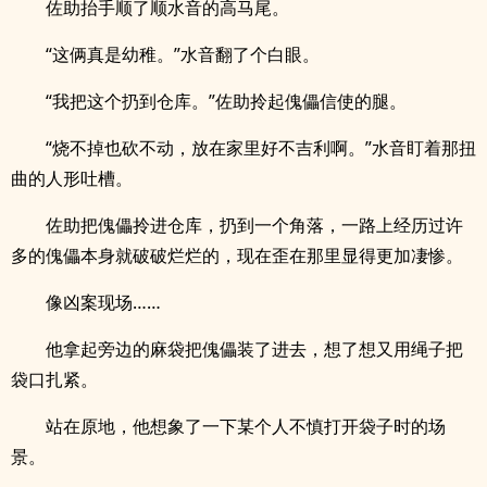
佐助抬手顺了顺水音的高马尾。
“这俩真是幼稚。”水音翻了个白眼。
“我把这个扔到仓库。”佐助拎起傀儡信使的腿。
“烧不掉也砍不动，放在家里好不吉利啊。”水音盯着那扭
曲的人形吐槽。
佐助把傀儡拎进仓库，扔到一个角落，一路上经历过许
多的傀儡本身就破破烂烂的，现在歪在那里显得更加凄惨。
像凶案现场……
他拿起旁边的麻袋把傀儡装了进去，想了想又用绳子把
袋口扎紧。
站在原地，他想象了一下某个人不慎打开袋子时的场
景。