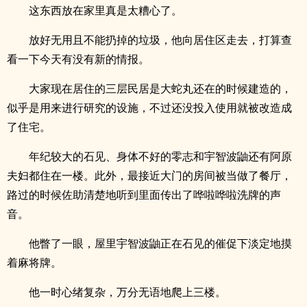
这东西放在家里真是太糟心了。
放好无用且不能扔掉的垃圾，他向居住区走去，打算查
看一下今天有没有新的情报。
大家现在居住的三层民居是大蛇丸还在的时候建造的，
似乎是用来进行研究的设施，不过还没投入使用就被改造成
了住宅。
年纪较大的石见、身体不好的零志和宇智波鼬还有阿原
夫妇都住在一楼。此外，最接近大门的房间被当做了餐厅，
路过的时候佐助清楚地听到里面传出了哗啦哗啦洗牌的声
音。
他瞥了一眼，屋里宇智波鼬正在石见的催促下淡定地摸
着麻将牌。
他一时心绪复杂，万分无语地爬上三楼。