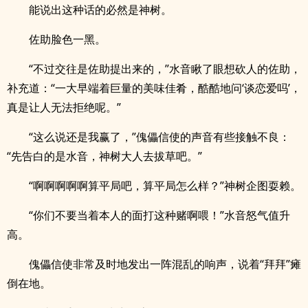
能说出这种话的必然是神树。
佐助脸色一黑。
“不过交往是佐助提出来的，”水音瞅了眼想砍人的佐助，
补充道：“一大早端着巨量的美味佳肴，酷酷地问‘谈恋爱吗’，
真是让人无法拒绝呢。”
“这么说还是我赢了，”傀儡信使的声音有些接触不良：
“先告白的是水音，神树大人去拔草吧。”
“啊啊啊啊啊算平局吧，算平局怎么样？”神树企图耍赖。
“你们不要当着本人的面打这种赌啊喂！”水音怒气值升
高。
傀儡信使非常及时地发出一阵混乱的响声，说着“拜拜”瘫
倒在地。