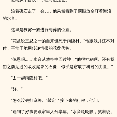
沿着礁石走了一会儿，他果然看到了两眼放空盯着海浪
的水音。
这里是狭雾一族进行海葬的位置。
“花盆说三忍之一的自来也死于雨隐村。”他跟浅井江不对
付，平常干脆用传递情报的花盆代称。
“佩恩吗……”水音从放空中回过神：“他很神秘啊。还有我
们之前见过的吸收尾兽的石像，似乎是窃取了树君的力量。”
“去一趟雨隐村吧。”
“好。”
“怎么没去打麻将。”敲定了接下来的行程，他问。
“遇到了好事要跟家里人分享嘛。”水音眨眨眼，笑着说。