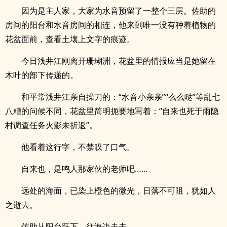
因为是主人家，大家为水音预留了一整个三层。佐助的
房间的阳台和水音房间的相连，他来到唯一没有种着植物的
花盆面前，查看土壤上文字的痕迹。
今日浅井江刚离开珊瑚洲，花盆里的情报应当是她留在
木叶的部下传递的。
和平常浅井江亲自操刀的：“水音小亲亲”“么么哒”等乱七
八糟的问候不同，花盆里简明扼要地写着：“自来也死于雨隐
村调查任务火影未折返”。
他看着这行字，不禁叹了口气。
自来也，是鸣人那家伙的老师吧……
远处的海面，已染上橙色的微光，日落不可阻，犹如人
之逝去。
佐助从阳台跃下，往海边走去。