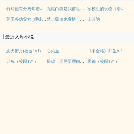
竹马他有分离焦虑（1v1）
九尾白狐是我前世妻（futa 百合）
军校生的玩物（暗黑NPH）
药王谷伪父女 (师徒养成)
禁止吸血鬼发情（姐狗高H 1v1）
山蓝鸲
最近入库小说
《不合格》师生h 1v1 He
恶犬衔月(校园1v1)
心尖血
操你，还需要理由吗？(校园H)
训兔（校园1v1）
雾都（校园1v1）